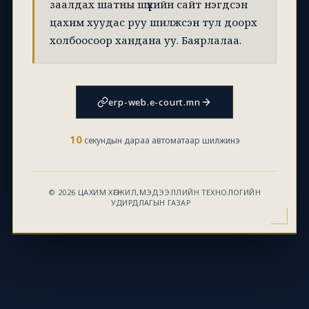
заалдах шатны шүүхийн сайт нэгдсэн
цахим хуудас руу шилжсэн тул доорх
холбоосоор хандана уу. Баярлалаа.
erp-web.e-court.mn
10
секундын дараа автоматаар шилжинэ
© 2026 ЦАХИМ ХӨГЖИЛ,МЭДЭЭЛЛИЙН ТЕХНОЛОГИЙН
УДИРДЛАГЫН ГАЗАР