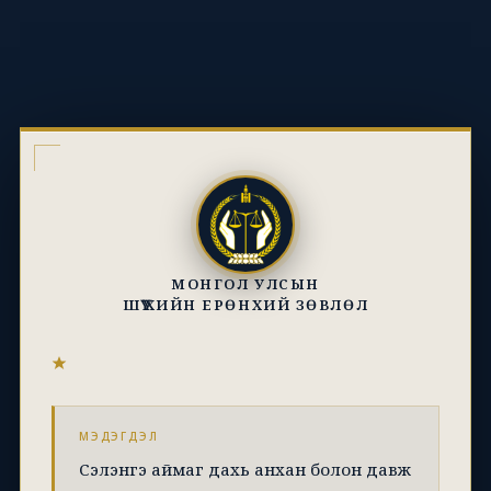
МОНГОЛ УЛСЫН
ШҮҮХИЙН ЕРӨНХИЙ ЗӨВЛӨЛ
МЭДЭГДЭЛ
Сэлэнгэ аймаг дахь анхан болон давж