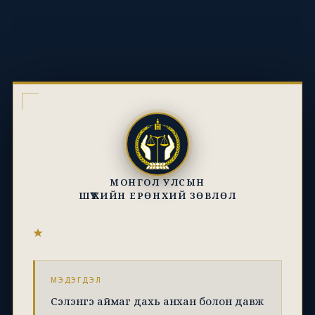
МОНГОЛ УЛСЫН
ШҮҮХИЙН ЕРӨНХИЙ ЗӨВЛӨЛ
МЭДЭГДЭЛ
Сэлэнгэ аймаг дахь анхан болон давж