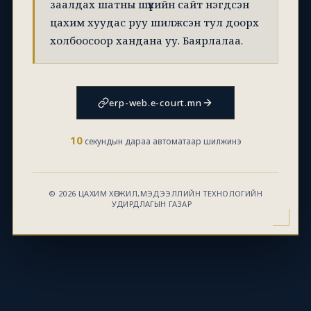
заалдах шатны шүүхийн сайт нэгдсэн
цахим хуудас руу шилжсэн тул доорх
холбоосоор хандана уу. Баярлалаа.
erp-web.e-court.mn
10
секундын дараа автоматаар шилжинэ
© 2026 ЦАХИМ ХӨГЖИЛ,МЭДЭЭЛЛИЙН ТЕХНОЛОГИЙН
УДИРДЛАГЫН ГАЗАР