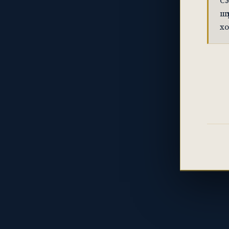
Сэ
шү
хо