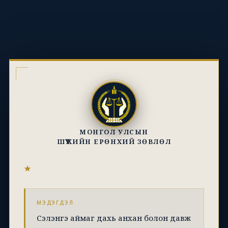
МОНГОЛ УЛСЫН
ШҮҮХИЙН ЕРӨНХИЙ ЗӨВЛӨЛ
МЭДЭГДЭЛ
Сэлэнгэ аймаг дахь анхан болон давж