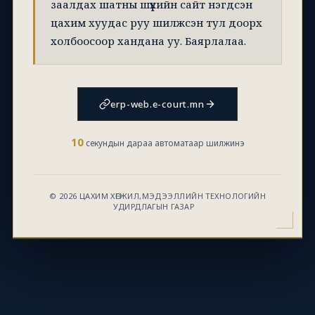
заалдах шатны шүүхийн сайт нэгдсэн
цахим хуудас руу шилжсэн тул доорх
холбоосоор хандана уу. Баярлалаа.
erp-web.e-court.mn
10
секундын дараа автоматаар шилжинэ
© 2026 ЦАХИМ ХӨГЖИЛ,МЭДЭЭЛЛИЙН ТЕХНОЛОГИЙН
УДИРДЛАГЫН ГАЗАР