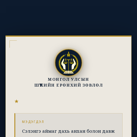
МОНГОЛ УЛСЫН
ШҮҮХИЙН ЕРӨНХИЙ ЗӨВЛӨЛ
МЭДЭГДЭЛ
Сэлэнгэ аймаг дахь анхан болон давж