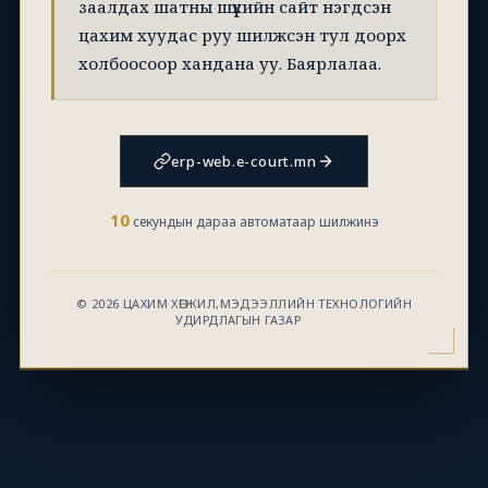
заалдах шатны шүүхийн сайт нэгдсэн
цахим хуудас руу шилжсэн тул доорх
холбоосоор хандана уу. Баярлалаа.
erp-web.e-court.mn
10
секундын дараа автоматаар шилжинэ
© 2026 ЦАХИМ ХӨГЖИЛ,МЭДЭЭЛЛИЙН ТЕХНОЛОГИЙН
УДИРДЛАГЫН ГАЗАР