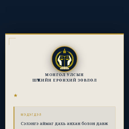
МОНГОЛ УЛСЫН
ШҮҮХИЙН ЕРӨНХИЙ ЗӨВЛӨЛ
МЭДЭГДЭЛ
Сэлэнгэ аймаг дахь анхан болон давж