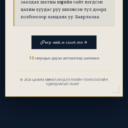
заалдах шатны шүүхийн сайт нэгдсэн
цахим хуудас руу шилжсэн тул доорх
холбоосоор хандана уу. Баярлалаа.
erp-web.e-court.mn
10
секундын дараа автоматаар шилжинэ
© 2026 ЦАХИМ ХӨГЖИЛ,МЭДЭЭЛЛИЙН ТЕХНОЛОГИЙН
УДИРДЛАГЫН ГАЗАР