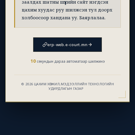
заалдах шатны шүүхийн сайт нэгдсэн
цахим хуудас руу шилжсэн тул доорх
холбоосоор хандана уу. Баярлалаа.
erp-web.e-court.mn
10
секундын дараа автоматаар шилжинэ
© 2026 ЦАХИМ ХӨГЖИЛ,МЭДЭЭЛЛИЙН ТЕХНОЛОГИЙН
УДИРДЛАГЫН ГАЗАР