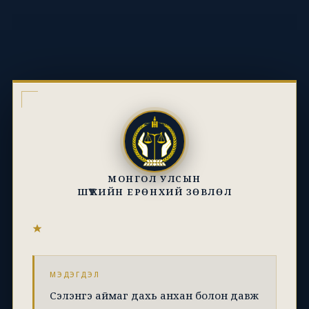
МОНГОЛ УЛСЫН
ШҮҮХИЙН ЕРӨНХИЙ ЗӨВЛӨЛ
МЭДЭГДЭЛ
Сэлэнгэ аймаг дахь анхан болон давж