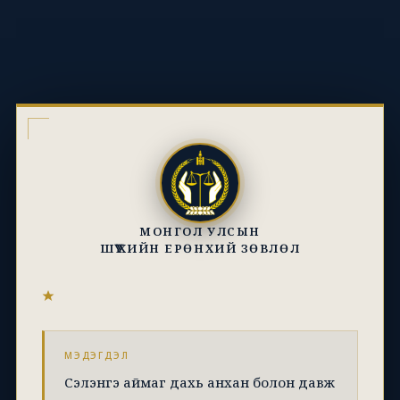
МОНГОЛ УЛСЫН
ШҮҮХИЙН ЕРӨНХИЙ ЗӨВЛӨЛ
МЭДЭГДЭЛ
Сэлэнгэ аймаг дахь анхан болон давж