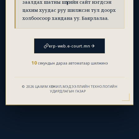
заалдах шатны шүүхийн сайт нэгдсэн
цахим хуудас руу шилжсэн тул доорх
холбоосоор хандана уу. Баярлалаа.
erp-web.e-court.mn
10
секундын дараа автоматаар шилжинэ
© 2026 ЦАХИМ ХӨГЖИЛ,МЭДЭЭЛЛИЙН ТЕХНОЛОГИЙН
УДИРДЛАГЫН ГАЗАР