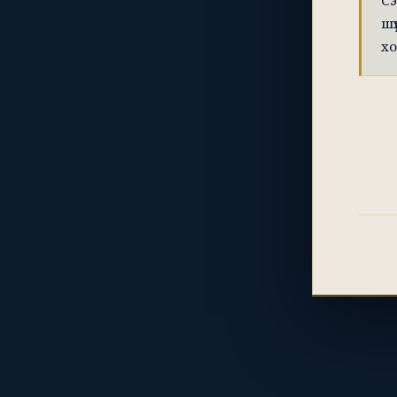
Сэ
шү
хо