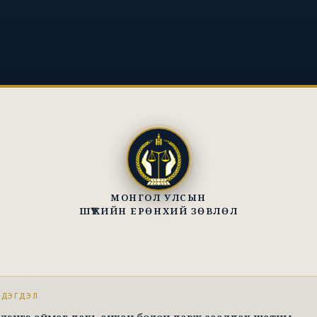
МОНГОЛ УЛСЫН
ШҮҮХИЙН ЕРӨНХИЙ ЗӨВЛӨЛ
ЭДЭГДЭЛ