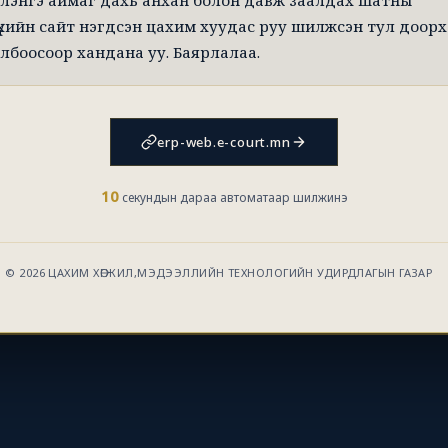
лэнгэ аймаг дахь анхан болон давж заалдах шатны
үхийн сайт нэгдсэн цахим хуудас руу шилжсэн тул доорх
лбоосоор хандана уу. Баярлалаа.
erp-web.e-court.mn
10
секундын дараа автоматаар шилжинэ
© 2026 ЦАХИМ ХӨГЖИЛ,МЭДЭЭЛЛИЙН ТЕХНОЛОГИЙН УДИРДЛАГЫН ГАЗАР