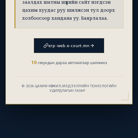
заалдах шатны шүүхийн сайт нэгдсэн
цахим хуудас руу шилжсэн тул доорх
холбоосоор хандана уу. Баярлалаа.
erp-web.e-court.mn
10
секундын дараа автоматаар шилжинэ
© 2026 ЦАХИМ ХӨГЖИЛ,МЭДЭЭЛЛИЙН ТЕХНОЛОГИЙН
УДИРДЛАГЫН ГАЗАР