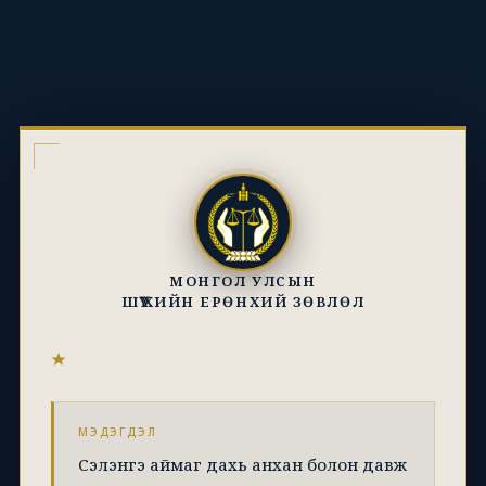
МОНГОЛ УЛСЫН
ШҮҮХИЙН ЕРӨНХИЙ ЗӨВЛӨЛ
МЭДЭГДЭЛ
Сэлэнгэ аймаг дахь анхан болон давж