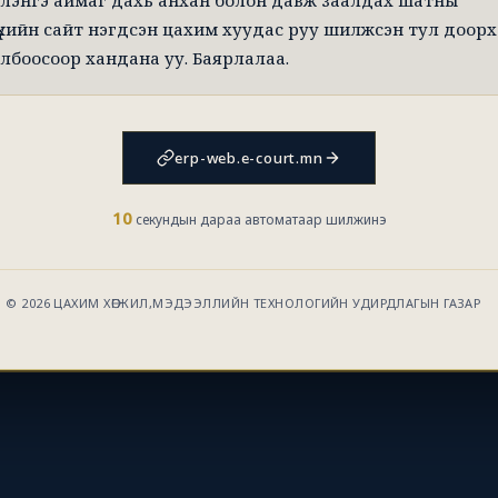
лэнгэ аймаг дахь анхан болон давж заалдах шатны
үхийн сайт нэгдсэн цахим хуудас руу шилжсэн тул доорх
лбоосоор хандана уу. Баярлалаа.
erp-web.e-court.mn
10
секундын дараа автоматаар шилжинэ
© 2026 ЦАХИМ ХӨГЖИЛ,МЭДЭЭЛЛИЙН ТЕХНОЛОГИЙН УДИРДЛАГЫН ГАЗАР