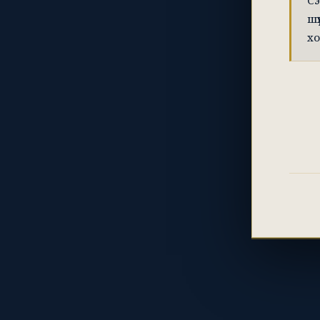
Сэ
шү
хо