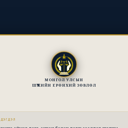
МОНГОЛ УЛСЫН
ШҮҮХИЙН ЕРӨНХИЙ ЗӨВЛӨЛ
ЭДЭГДЭЛ