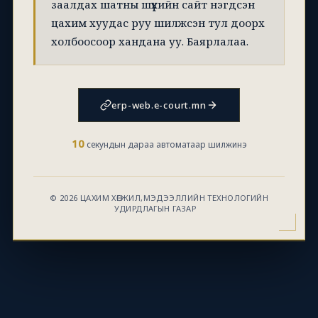
заалдах шатны шүүхийн сайт нэгдсэн
цахим хуудас руу шилжсэн тул доорх
холбоосоор хандана уу. Баярлалаа.
erp-web.e-court.mn
10
секундын дараа автоматаар шилжинэ
© 2026 ЦАХИМ ХӨГЖИЛ,МЭДЭЭЛЛИЙН ТЕХНОЛОГИЙН
УДИРДЛАГЫН ГАЗАР