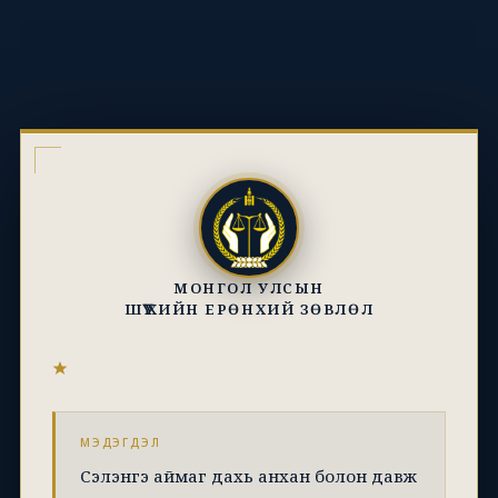
МОНГОЛ УЛСЫН
ШҮҮХИЙН ЕРӨНХИЙ ЗӨВЛӨЛ
МЭДЭГДЭЛ
Сэлэнгэ аймаг дахь анхан болон давж