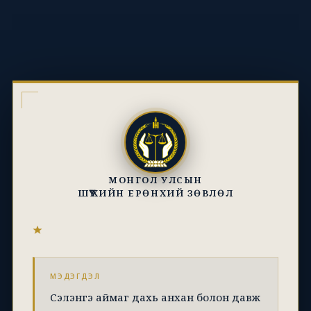
МОНГОЛ УЛСЫН
ШҮҮХИЙН ЕРӨНХИЙ ЗӨВЛӨЛ
МЭДЭГДЭЛ
Сэлэнгэ аймаг дахь анхан болон давж