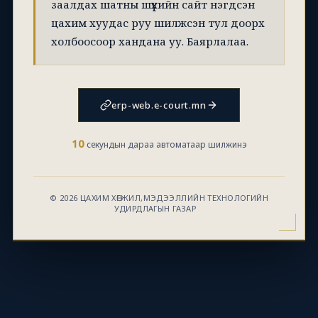
заалдах шатны шүүхийн сайт нэгдсэн
цахим хуудас руу шилжсэн тул доорх
холбоосоор хандана уу. Баярлалаа.
erp-web.e-court.mn
10
секундын дараа автоматаар шилжинэ
© 2026 ЦАХИМ ХӨГЖИЛ,МЭДЭЭЛЛИЙН ТЕХНОЛОГИЙН
УДИРДЛАГЫН ГАЗАР