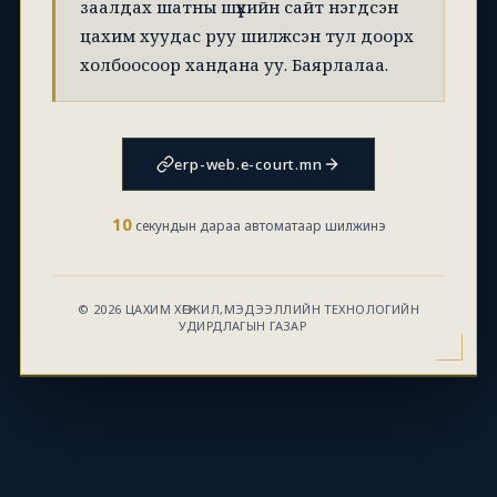
заалдах шатны шүүхийн сайт нэгдсэн
цахим хуудас руу шилжсэн тул доорх
холбоосоор хандана уу. Баярлалаа.
erp-web.e-court.mn
10
секундын дараа автоматаар шилжинэ
© 2026 ЦАХИМ ХӨГЖИЛ,МЭДЭЭЛЛИЙН ТЕХНОЛОГИЙН
УДИРДЛАГЫН ГАЗАР