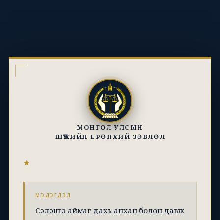
МОНГОЛ УЛСЫН
ШҮҮХИЙН ЕРӨНХИЙ ЗӨВЛӨЛ
МЭДЭГДЭЛ
Сэлэнгэ аймаг дахь анхан болон давж